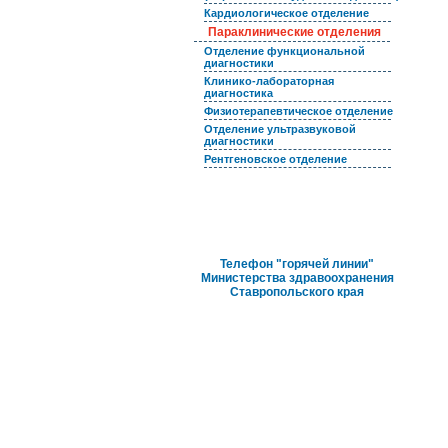
Кардиологическое отделение
Параклинические отделения
Отделение функциональной
диагностики
Клинико-лабораторная
диагностика
Физиотерапевтическое отделение
Отделение ультразвуковой
диагностики
Рентгеновское отделение
Информация
"Горячая линия" МЗ СК
Телефон "горячей линии"
Министерства здравоохранения
Ставропольского края
Карта сайта
Полезные ссылки