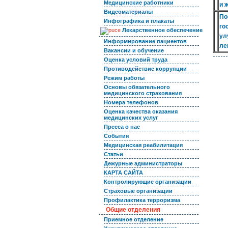
Медицинские работники
и 
Видеоматериалы
По
Инфографика и плакаты
го
Лекарственное обеспечение
ул
Информирование пациентов
ле
Вакансии и обучение
Оценка условий труда
Противодействие коррупции
Режим работы
Основы обязательного
медицинского страхования
Номера телефонов
Оценка качества оказания
медицинских услуг
Пресса о нас
События
Медицинская реабилитация
Статьи
Дежурные администраторы
КАРТА САЙТА
Контролирующие организации
Страховые организации
Профилактика терроризма
Общие отделения
Приемное отделение