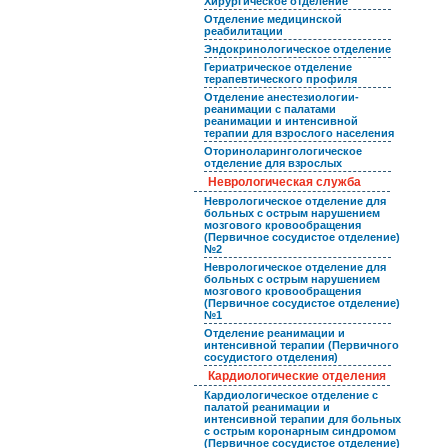
Хирургическое отделение
Отделение медицинской
реабилитации
Эндокринологическое отделение
Гериатрическое отделение
терапевтического профиля
Отделение анестезиологии-
реанимации с палатами
реанимации и интенсивной
терапии для взрослого населения
Оториноларингологическое
отделение для взрослых
Неврологическая служба
Неврологическое отделение для
больных с острым нарушением
мозгового кровообращения
(Первичное сосудистое отделение)
№2
Неврологическое отделение для
больных с острым нарушением
мозгового кровообращения
(Первичное сосудистое отделение)
№1
Отделение реанимации и
интенсивной терапии (Первичного
сосудистого отделения)
Кардиологические отделения
Кардиологическое отделение с
палатой реанимации и
интенсивной терапии для больных
с острым коронарным синдромом
(Первичное сосудистое отделение)