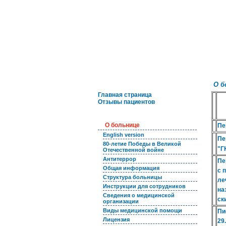
Меню
О б
Главная страница
Отзывы пациентов
Разделы
О больнице
Пе
English version
Пе
80-летие Победы в Великой
"Г
Отечественной войне
Антитеррор
Пе
Общая информация
с 
Структура больницы
ле
Инструкции для сотрудников
на
Сведения о медицинской
ск
организации
Виды медицинской помощи
Пи
Лицензия
29